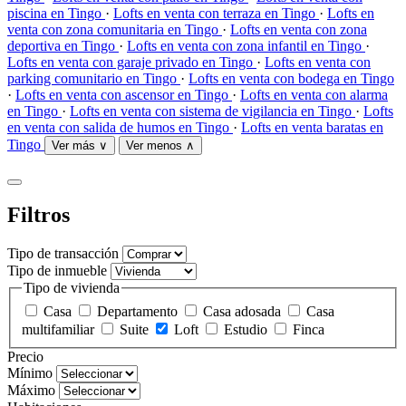
piscina en Tingo
·
Lofts en venta con terraza en Tingo
·
Lofts en
venta con zona comunitaria en Tingo
·
Lofts en venta con zona
deportiva en Tingo
·
Lofts en venta con zona infantil en Tingo
·
Lofts en venta con garaje privado en Tingo
·
Lofts en venta con
parking comunitario en Tingo
·
Lofts en venta con bodega en Tingo
·
Lofts en venta con ascensor en Tingo
·
Lofts en venta con alarma
en Tingo
·
Lofts en venta con sistema de vigilancia en Tingo
·
Lofts
en venta con salida de humos en Tingo
·
Lofts en venta baratas en
Tingo
Ver más ∨
Ver menos ∧
Filtros
Tipo de transacción
Tipo de inmueble
Tipo de vivienda
Casa
Departamento
Casa adosada
Casa
multifamiliar
Suite
Loft
Estudio
Finca
Precio
Mínimo
Máximo