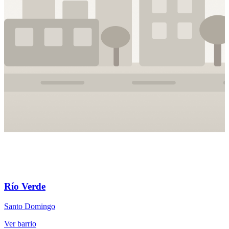
Río Verde
Santo Domingo
S
Ver barrio
V