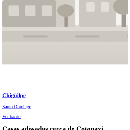
Chigüilpe
Santo Domingo
S
Ver barrio
V
Casas adosadas cerca de Cotopaxi