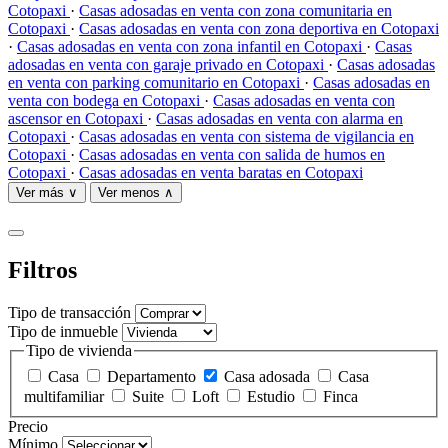
Cotopaxi
·
Casas adosadas en venta con zona comunitaria en
Cotopaxi
·
Casas adosadas en venta con zona deportiva en Cotopaxi
·
Casas adosadas en venta con zona infantil en Cotopaxi
·
Casas
adosadas en venta con garaje privado en Cotopaxi
·
Casas adosadas
en venta con parking comunitario en Cotopaxi
·
Casas adosadas en
venta con bodega en Cotopaxi
·
Casas adosadas en venta con
ascensor en Cotopaxi
·
Casas adosadas en venta con alarma en
Cotopaxi
·
Casas adosadas en venta con sistema de vigilancia en
Cotopaxi
·
Casas adosadas en venta con salida de humos en
Cotopaxi
·
Casas adosadas en venta baratas en Cotopaxi
Ver más ∨
Ver menos ∧
Filtros
Tipo de transacción
Tipo de inmueble
Tipo de vivienda
Casa
Departamento
Casa adosada
Casa
multifamiliar
Suite
Loft
Estudio
Finca
Precio
Mínimo