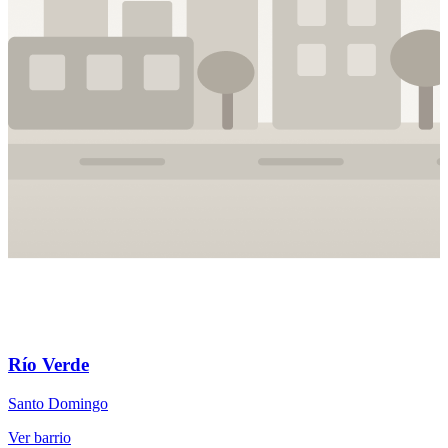
Río Verde
Santo Domingo
S
Ver barrio
V