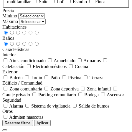
multifamiliar
Suite
Loft
Estudio
Finca
Precio
Mínimo
Máximo
Habitaciones
Baños
Características
Interior
Aire acondicionado
Amueblado
Armarios
Calefacción
Electrodomésticos
Cocina
Exterior
Balcón
Jardín
Patio
Piscina
Terraza
Edificio / Comunidad
Zona comunitaria
Zona deportiva
Zona infantil
Garaje privado
Parking comunitario
Bodega
Ascensor
Seguridad
Alarma
Sistema de vigilancia
Salida de humos
Otros
Admiten mascotas
Resetear filtros
Aplicar