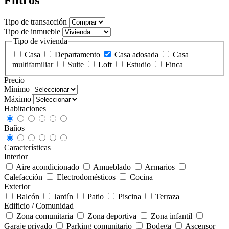
Filtros
Tipo de transacción
Tipo de inmueble
Tipo de vivienda
Casa
Departamento
Casa adosada
Casa
multifamiliar
Suite
Loft
Estudio
Finca
Precio
Mínimo
Máximo
Habitaciones
Baños
Características
Interior
Aire acondicionado
Amueblado
Armarios
Calefacción
Electrodomésticos
Cocina
Exterior
Balcón
Jardín
Patio
Piscina
Terraza
Edificio / Comunidad
Zona comunitaria
Zona deportiva
Zona infantil
Garaje privado
Parking comunitario
Bodega
Ascensor